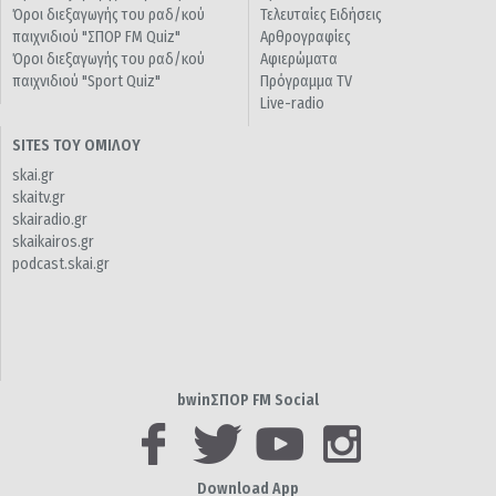
Όροι διεξαγωγής του ραδ/κού
Τελευταίες Ειδήσεις
παιχνιδιού "ΣΠΟΡ FM Quiz"
Αρθρογραφίες
Όροι διεξαγωγής του ραδ/κού
Αφιερώματα
παιχνιδιού "Sport Quiz"
Πρόγραμμα TV
Live-radio
SITES ΤΟΥ ΟΜΙΛΟΥ
skai.gr
skaitv.gr
skairadio.gr
skaikairos.gr
podcast.skai.gr
bwinΣΠΟΡ FM Social
Download App