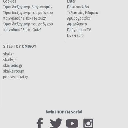
Cookies
Enter
Όροι διεξαγωγής διαγωνισμών
Πρωτοσέλιδα
Όροι διεξαγωγής του ραδ/κού
Τελευταίες Ειδήσεις
παιχνιδιού "ΣΠΟΡ FM Quiz"
Αρθρογραφίες
Όροι διεξαγωγής του ραδ/κού
Αφιερώματα
παιχνιδιού "Sport Quiz"
Πρόγραμμα TV
Live-radio
SITES ΤΟΥ ΟΜΙΛΟΥ
skai.gr
skaitv.gr
skairadio.gr
skaikairos.gr
podcast.skai.gr
bwinΣΠΟΡ FM Social