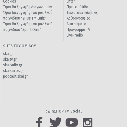
Cookies
Enter
Όροι διεξαγωγής διαγωνισμών
Πρωτοσέλιδα
Όροι διεξαγωγής του ραδ/κού
Τελευταίες Ειδήσεις
παιχνιδιού "ΣΠΟΡ FM Quiz"
Αρθρογραφίες
Όροι διεξαγωγής του ραδ/κού
Αφιερώματα
παιχνιδιού "Sport Quiz"
Πρόγραμμα TV
Live-radio
SITES ΤΟΥ ΟΜΙΛΟΥ
skai.gr
skaitv.gr
skairadio.gr
skaikairos.gr
podcast.skai.gr
bwinΣΠΟΡ FM Social