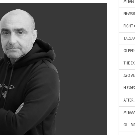
ΜΠΑΜ 
NEWS
FIGHT
ΤΑ ΔΙΑ
ΟΙ ΡΕ
THE E
ΔΥΟ Λ
Η ΕΦΕ
AFTER
ΜΠΑΛΑ
ΟΙ… Μ