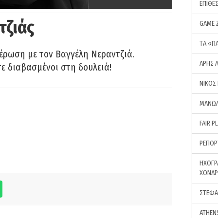
ΕΠΙΘΕ
τζιάς
GAME 
ΤA «Π
έρωση με τον Βαγγέλη Νεραντζιά.
ΑΡΗΣ 
τε διαβασμένοι στη δουλειά!
ΝΙΚΟΣ
ΜΑΝΩΛ
FAIR P
ΡΕΠΟΡ
ΗΧΟΓΡ
ΧΟΝΔ
ΣΤΕΦΑ
ATHEN