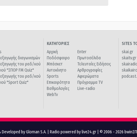
ΚΑΤΗΓΟΡΙΕΣ
SITES 
s
Αρχική
Enter
skai.gr
ιεξαγωγής διαγωνισμών
Ποδόσφαιρο
Πρωτοσέλιδα
skaitv.gr
ιεξαγωγής του ραδ/κού
Μπάσκετ
Τελευταίες Ειδήσεις
skairadi
διού "ΣΠΟΡ FM Quiz"
Αυτοκίνητο
Αρθρογραφίες
skaikair
ιεξαγωγής του ραδ/κού
Sports
Αφιερώματα
podcast.
διού "Sport Quiz"
Επικαιρότητα
Πρόγραμμα TV
Βαθμολογίες
Live-radio
WebTv
 Developed by Gloman S.A.
|
Radio powered by live24.gr
| © 2006 - 2026 bwinΣ