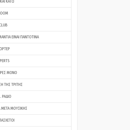
ΚΑΙ ΚΑΤΩ
ROOM
 CLUB
ΜΑΝΤΙΑ ΕΙΝΑΙ ΠΑΝΤΟΤΙΝΑ
ΠΟΡΤΕΡ
XPERTS
ΕΡΕΣ ΜΟΝΟ
ΣΗ ΤΗΣ ΤΡΙΤΗΣ
… ΡΑΔΙΟ
 ΜΕΤΑ ΜΟΥΣΙΚΗΣ
ΠΑΣΧΕΤΟΙ