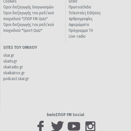
Cookies
Enter
Όροι διεξαγωγής διαγωνισμών
Πρωτοσέλιδα
Όροι διεξαγωγής του ραδ/κού
Τελευταίες Ειδήσεις
παιχνιδιού "ΣΠΟΡ FM Quiz"
Αρθρογραφίες
Όροι διεξαγωγής του ραδ/κού
Αφιερώματα
παιχνιδιού "Sport Quiz"
Πρόγραμμα TV
Live-radio
SITES ΤΟΥ ΟΜΙΛΟΥ
skai.gr
skaitv.gr
skairadio.gr
skaikairos.gr
podcast.skai.gr
bwinΣΠΟΡ FM Social