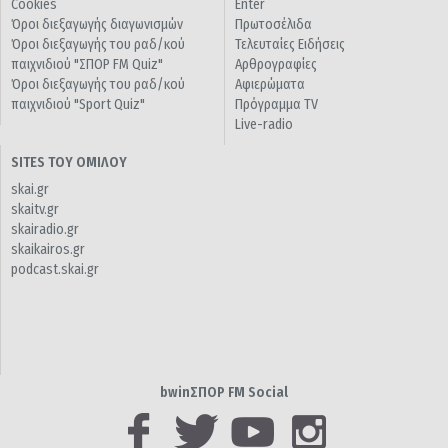
Cookies
Enter
Όροι διεξαγωγής διαγωνισμών
Πρωτοσέλιδα
Όροι διεξαγωγής του ραδ/κού
Τελευταίες Ειδήσεις
παιχνιδιού "ΣΠΟΡ FM Quiz"
Αρθρογραφίες
Όροι διεξαγωγής του ραδ/κού
Αφιερώματα
παιχνιδιού "Sport Quiz"
Πρόγραμμα TV
Live-radio
SITES ΤΟΥ ΟΜΙΛΟΥ
skai.gr
skaitv.gr
skairadio.gr
skaikairos.gr
podcast.skai.gr
bwinΣΠΟΡ FM Social