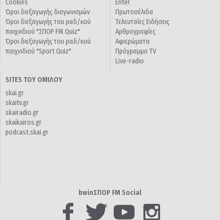
Cookies
Enter
Όροι διεξαγωγής διαγωνισμών
Πρωτοσέλιδα
Όροι διεξαγωγής του ραδ/κού
Τελευταίες Ειδήσεις
παιχνιδιού "ΣΠΟΡ FM Quiz"
Αρθρογραφίες
Όροι διεξαγωγής του ραδ/κού
Αφιερώματα
παιχνιδιού "Sport Quiz"
Πρόγραμμα TV
Live-radio
SITES ΤΟΥ ΟΜΙΛΟΥ
skai.gr
skaitv.gr
skairadio.gr
skaikairos.gr
podcast.skai.gr
bwinΣΠΟΡ FM Social