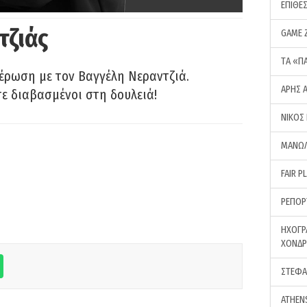
ΕΠΙΘΕ
τζιάς
GAME 
ΤA «Π
έρωση με τον Βαγγέλη Νεραντζιά.
ΑΡΗΣ 
τε διαβασμένοι στη δουλειά!
ΝΙΚΟΣ
ΜΑΝΩΛ
FAIR P
ΡΕΠΟΡ
ΗΧΟΓΡ
ΧΟΝΔ
ΣΤΕΦΑ
ATHEN