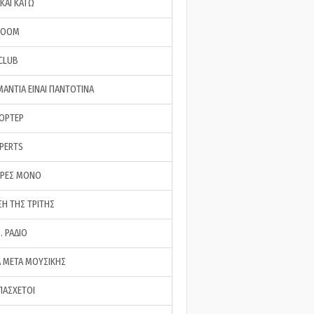
ΚΑΙ ΚΑΤΩ
ROOM
 CLUB
ΜΑΝΤΙΑ ΕΙΝΑΙ ΠΑΝΤΟΤΙΝΑ
ΠΟΡΤΕΡ
XPERTS
ΕΡΕΣ ΜΟΝΟ
ΣΗ ΤΗΣ ΤΡΙΤΗΣ
… ΡΑΔΙΟ
 ΜΕΤΑ ΜΟΥΣΙΚΗΣ
ΠΑΣΧΕΤΟΙ