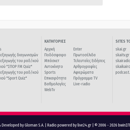
ΚΑΤΗΓΟΡΙΕΣ
SITES 
s
Αρχική
Enter
skai.gr
ιεξαγωγής διαγωνισμών
Ποδόσφαιρο
Πρωτοσέλιδα
skaitv.gr
ιεξαγωγής του ραδ/κού
Μπάσκετ
Τελευταίες Ειδήσεις
skairadi
διού "ΣΠΟΡ FM Quiz"
Αυτοκίνητο
Αρθρογραφίες
skaikair
ιεξαγωγής του ραδ/κού
Sports
Αφιερώματα
podcast.
διού "Sport Quiz"
Επικαιρότητα
Πρόγραμμα TV
Βαθμολογίες
Live-radio
WebTv
 Developed by Gloman S.A.
|
Radio powered by live24.gr
| © 2006 - 2026 bwinΣ