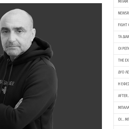
ΜΠΑΜ 
NEWS
FIGHT
ΤΑ ΔΙΑ
ΟΙ ΡΕ
THE E
ΔΥΟ Λ
Η ΕΦΕ
AFTER
ΜΠΑΛΑ
ΟΙ… Μ