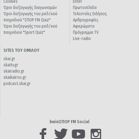
Cookies
Enter
Όροι διεξαγωγής διαγωνισμών
Πρωτοσέλιδα
Όροι διεξαγωγής του ραδ/κού
Τελευταίες Ειδήσεις
παιχνιδιού "ΣΠΟΡ FM Quiz"
Αρθρογραφίες
Όροι διεξαγωγής του ραδ/κού
Αφιερώματα
παιχνιδιού "Sport Quiz"
Πρόγραμμα TV
Live-radio
SITES ΤΟΥ ΟΜΙΛΟΥ
skai.gr
skaitv.gr
skairadio.gr
skaikairos.gr
podcast.skai.gr
bwinΣΠΟΡ FM Social