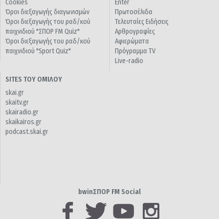
Cookies
Enter
Όροι διεξαγωγής διαγωνισμών
Πρωτοσέλιδα
Όροι διεξαγωγής του ραδ/κού
Τελευταίες Ειδήσεις
παιχνιδιού "ΣΠΟΡ FM Quiz"
Αρθρογραφίες
Όροι διεξαγωγής του ραδ/κού
Αφιερώματα
παιχνιδιού "Sport Quiz"
Πρόγραμμα TV
Live-radio
SITES ΤΟΥ ΟΜΙΛΟΥ
skai.gr
skaitv.gr
skairadio.gr
skaikairos.gr
podcast.skai.gr
bwinΣΠΟΡ FM Social