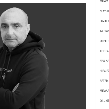
ΜΠΑΜ 
NEWS
FIGHT
ΤΑ ΔΙΑ
ΟΙ ΡΕ
THE E
ΔΥΟ Λ
Η ΕΦΕ
AFTER
ΜΠΑΛΑ
ΟΙ… Μ