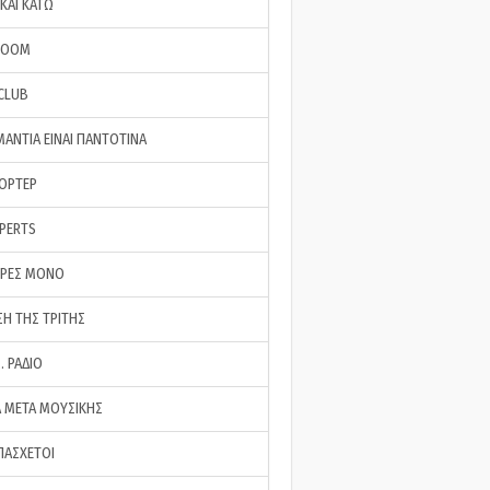
ΚΑΙ ΚΑΤΩ
ROOM
 CLUB
ΜΑΝΤΙΑ ΕΙΝΑΙ ΠΑΝΤΟΤΙΝΑ
ΠΟΡΤΕΡ
XPERTS
ΕΡΕΣ ΜΟΝΟ
ΣΗ ΤΗΣ ΤΡΙΤΗΣ
… ΡΑΔΙΟ
 ΜΕΤΑ ΜΟΥΣΙΚΗΣ
ΠΑΣΧΕΤΟΙ