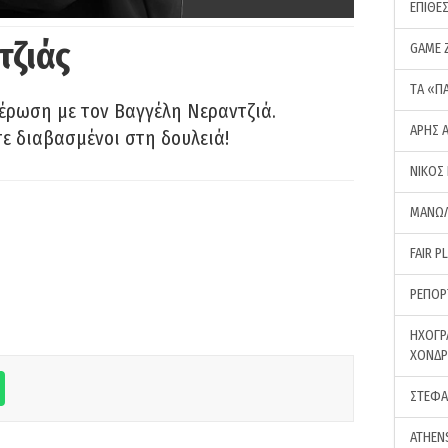
ΕΠΙΘΕ
τζιάς
GAME 
ΤA «Π
έρωση με τον Βαγγέλη Νεραντζιά.
ΑΡΗΣ 
τε διαβασμένοι στη δουλειά!
ΝΙΚΟΣ
ΜΑΝΩΛ
FAIR P
ΡΕΠΟΡ
ΗΧΟΓΡ
ΧΟΝΔ
ΣΤΕΦΑ
ATHEN