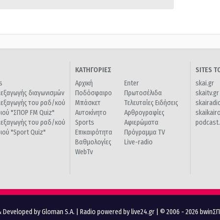
ΚΑΤΗΓΟΡΙΕΣ
SITES 
s
Αρχική
Enter
skai.gr
ιεξαγωγής διαγωνισμών
Ποδόσφαιρο
Πρωτοσέλιδα
skaitv.gr
ιεξαγωγής του ραδ/κού
Μπάσκετ
Τελευταίες Ειδήσεις
skairadi
διού "ΣΠΟΡ FM Quiz"
Αυτοκίνητο
Αρθρογραφίες
skaikair
ιεξαγωγής του ραδ/κού
Sports
Αφιερώματα
podcast.
διού "Sport Quiz"
Επικαιρότητα
Πρόγραμμα TV
Βαθμολογίες
Live-radio
WebTv
 Developed by Gloman S.A.
|
Radio powered by live24.gr
| © 2006 - 2026 bwinΣ