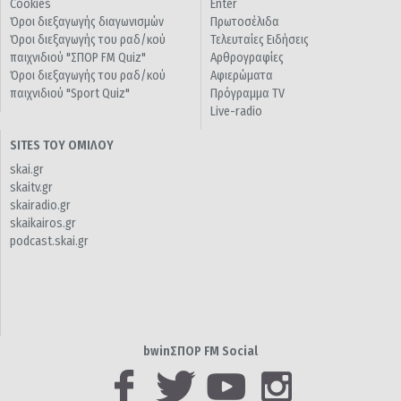
Cookies
Enter
Όροι διεξαγωγής διαγωνισμών
Πρωτοσέλιδα
Όροι διεξαγωγής του ραδ/κού
Τελευταίες Ειδήσεις
παιχνιδιού "ΣΠΟΡ FM Quiz"
Αρθρογραφίες
Όροι διεξαγωγής του ραδ/κού
Αφιερώματα
παιχνιδιού "Sport Quiz"
Πρόγραμμα TV
Live-radio
SITES ΤΟΥ ΟΜΙΛΟΥ
skai.gr
skaitv.gr
skairadio.gr
skaikairos.gr
podcast.skai.gr
bwinΣΠΟΡ FM Social