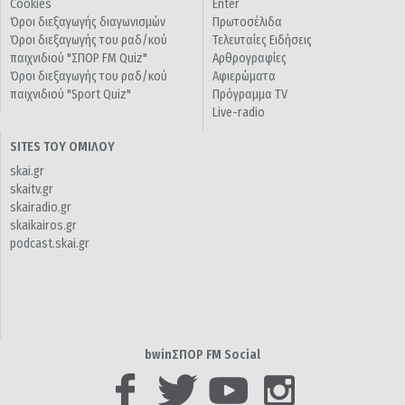
Cookies
Enter
Όροι διεξαγωγής διαγωνισμών
Πρωτοσέλιδα
Όροι διεξαγωγής του ραδ/κού
Τελευταίες Ειδήσεις
παιχνιδιού "ΣΠΟΡ FM Quiz"
Αρθρογραφίες
Όροι διεξαγωγής του ραδ/κού
Αφιερώματα
παιχνιδιού "Sport Quiz"
Πρόγραμμα TV
Live-radio
SITES ΤΟΥ ΟΜΙΛΟΥ
skai.gr
skaitv.gr
skairadio.gr
skaikairos.gr
podcast.skai.gr
bwinΣΠΟΡ FM Social