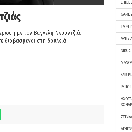
ΕΠΙΘΕ
τζιάς
GAME 
ΤA «Π
έρωση με τον Βαγγέλη Νεραντζιά.
ΑΡΗΣ 
τε διαβασμένοι στη δουλειά!
ΝΙΚΟΣ
ΜΑΝΩΛ
FAIR P
ΡΕΠΟΡ
ΗΧΟΓΡ
ΧΟΝΔ
ΣΤΕΦΑ
ATHEN