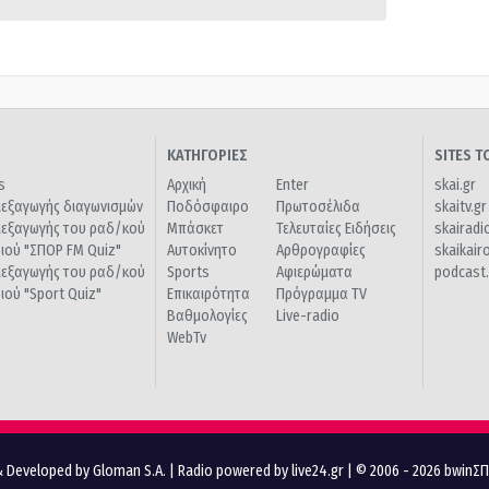
ΚΑΤΗΓΟΡΙΕΣ
SITES 
s
Αρχική
Enter
skai.gr
ιεξαγωγής διαγωνισμών
Ποδόσφαιρο
Πρωτοσέλιδα
skaitv.gr
ιεξαγωγής του ραδ/κού
Μπάσκετ
Τελευταίες Ειδήσεις
skairadi
διού "ΣΠΟΡ FM Quiz"
Αυτοκίνητο
Αρθρογραφίες
skaikair
ιεξαγωγής του ραδ/κού
Sports
Αφιερώματα
podcast.
διού "Sport Quiz"
Επικαιρότητα
Πρόγραμμα TV
Βαθμολογίες
Live-radio
WebTv
 Developed by Gloman S.A.
|
Radio powered by live24.gr
| © 2006 - 2026 bwinΣ