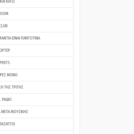
ΚΑΙ ΚΑΤΩ
ROOM
 CLUB
ΜΑΝΤΙΑ ΕΙΝΑΙ ΠΑΝΤΟΤΙΝΑ
ΠΟΡΤΕΡ
XPERTS
ΕΡΕΣ ΜΟΝΟ
ΣΗ ΤΗΣ ΤΡΙΤΗΣ
… ΡΑΔΙΟ
 ΜΕΤΑ ΜΟΥΣΙΚΗΣ
ΠΑΣΧΕΤΟΙ