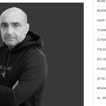
ΜΠΑΜ 
NEWS
FIGHT
ΤΑ ΔΙΑ
ΟΙ ΡΕ
THE E
ΔΥΟ Λ
Η ΕΦΕ
AFTER
ΜΠΑΛΑ
ΟΙ… Μ