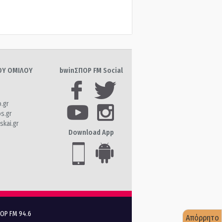
ΤΟΥ ΟΜΙΛΟΥ
bwinΣΠΟΡ FM Social
o.gr
os.gr
skai.gr
Download App
ΠΟΡ FM 94.6
Απόρρητο