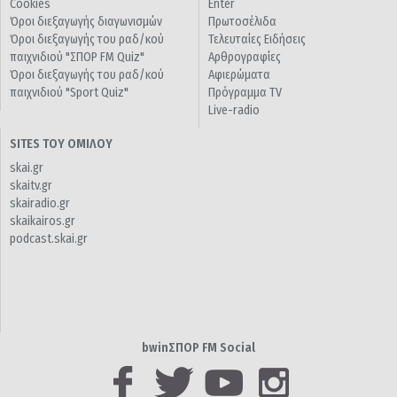
Cookies
Enter
Όροι διεξαγωγής διαγωνισμών
Πρωτοσέλιδα
Όροι διεξαγωγής του ραδ/κού
Τελευταίες Ειδήσεις
παιχνιδιού "ΣΠΟΡ FM Quiz"
Αρθρογραφίες
Όροι διεξαγωγής του ραδ/κού
Αφιερώματα
παιχνιδιού "Sport Quiz"
Πρόγραμμα TV
Live-radio
SITES ΤΟΥ ΟΜΙΛΟΥ
skai.gr
skaitv.gr
skairadio.gr
skaikairos.gr
podcast.skai.gr
bwinΣΠΟΡ FM Social