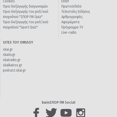
Cookies
Enter
Όροι διεξαγωγής διαγωνισμών
Πρωτοσέλιδα
Όροι διεξαγωγής του ραδ/κού
Τελευταίες Ειδήσεις
παιχνιδιού "ΣΠΟΡ FM Quiz"
Αρθρογραφίες
Όροι διεξαγωγής του ραδ/κού
Αφιερώματα
παιχνιδιού "Sport Quiz"
Πρόγραμμα TV
Live-radio
SITES ΤΟΥ ΟΜΙΛΟΥ
skai.gr
skaitv.gr
skairadio.gr
skaikairos.gr
podcast.skai.gr
bwinΣΠΟΡ FM Social