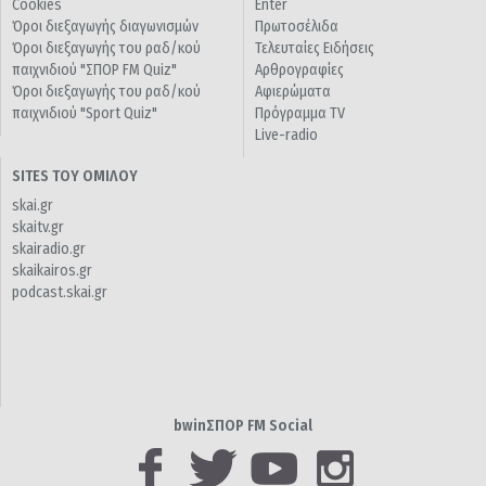
Cookies
Enter
Όροι διεξαγωγής διαγωνισμών
Πρωτοσέλιδα
Όροι διεξαγωγής του ραδ/κού
Τελευταίες Ειδήσεις
παιχνιδιού "ΣΠΟΡ FM Quiz"
Αρθρογραφίες
Όροι διεξαγωγής του ραδ/κού
Αφιερώματα
παιχνιδιού "Sport Quiz"
Πρόγραμμα TV
Live-radio
SITES ΤΟΥ ΟΜΙΛΟΥ
skai.gr
skaitv.gr
skairadio.gr
skaikairos.gr
podcast.skai.gr
bwinΣΠΟΡ FM Social