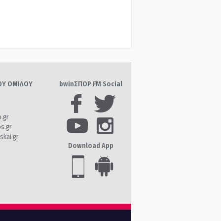
ΤΟΥ ΟΜΙΛΟΥ
bwinΣΠΟΡ FM Social
o.gr
os.gr
skai.gr
Download App