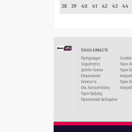
38
39
40
41
42
43
44
ΠΟΙΟΙ ΕΙΜΑΣΤΕ
Πρόγραμμα
Cookie
Συχνότητες
Όροι δ
Δελτία τύπου
Όροι δ
Επικοινωνία
παιχνι
Greece Is
Όροι δ
Οικ. Καταστάσεις
παιχνι
Όροι Χρήσης
Προσωπικά Δεδομένα