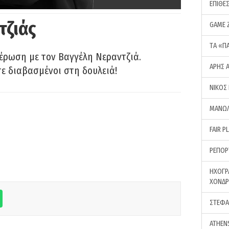
ΕΠΙΘΕ
τζιάς
GAME 
ΤA «Π
έρωση με τον Βαγγέλη Νεραντζιά.
ΑΡΗΣ 
τε διαβασμένοι στη δουλειά!
ΝΙΚΟΣ
ΜΑΝΩΛ
FAIR P
ΡΕΠΟΡ
ΗΧΟΓΡ
ΧΟΝΔ
ΣΤΕΦΑ
ATHEN