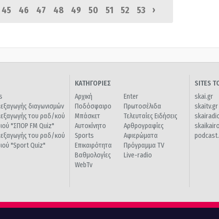
›
45
46
47
48
49
50
51
52
53
ΚΑΤΗΓΟΡΙΕΣ
SITES 
s
Αρχική
Enter
skai.gr
ιεξαγωγής διαγωνισμών
Ποδόσφαιρο
Πρωτοσέλιδα
skaitv.gr
ιεξαγωγής του ραδ/κού
Μπάσκετ
Τελευταίες Ειδήσεις
skairadi
διού "ΣΠΟΡ FM Quiz"
Αυτοκίνητο
Αρθρογραφίες
skaikair
ιεξαγωγής του ραδ/κού
Sports
Αφιερώματα
podcast.
διού "Sport Quiz"
Επικαιρότητα
Πρόγραμμα TV
Βαθμολογίες
Live-radio
WebTv