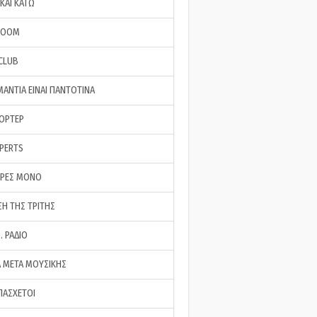
ΚΑΙ ΚΑΤΩ
ROOM
 CLUB
ΜΑΝΤΙΑ ΕΙΝΑΙ ΠΑΝΤΟΤΙΝΑ
ΠΟΡΤΕΡ
XPERTS
ΕΡΕΣ ΜΟΝΟ
ΣΗ ΤΗΣ ΤΡΙΤΗΣ
… ΡΑΔΙΟ
 ΜΕΤΑ ΜΟΥΣΙΚΗΣ
ΠΑΣΧΕΤΟΙ