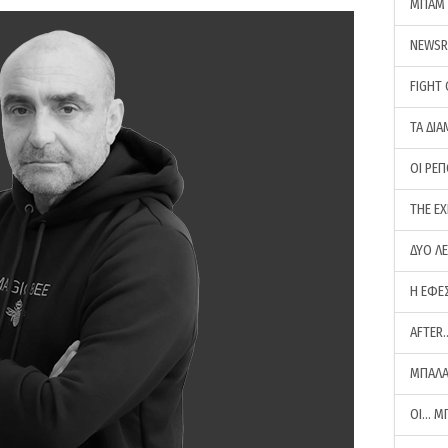
ΜΠΑΜ 
NEWS
FIGHT
ΤΑ ΔΙΑ
ΟΙ ΡΕ
THE E
ΔΥΟ Λ
Η ΕΦΕ
AFTER
ΜΠΑΛΑ
ΟΙ… Μ