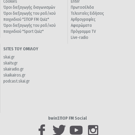
Cookies
Enter
Όροι διεξαγωγής διαγωνισμών
Πρωτοσέλιδα
Όροι διεξαγωγής του ραδ/κού
Τελευταίες Ειδήσεις
παιχνιδιού "ΣΠΟΡ FM Quiz"
Αρθρογραφίες
Όροι διεξαγωγής του ραδ/κού
Αφιερώματα
παιχνιδιού "Sport Quiz"
Πρόγραμμα TV
Live-radio
SITES ΤΟΥ ΟΜΙΛΟΥ
skai.gr
skaitv.gr
skairadio.gr
skaikairos.gr
podcast.skai.gr
bwinΣΠΟΡ FM Social