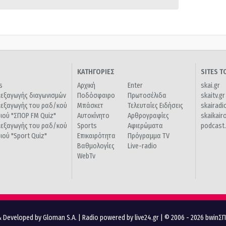
ΚΑΤΗΓΟΡΙΕΣ
SITES 
s
Αρχική
Enter
skai.gr
ιεξαγωγής διαγωνισμών
Ποδόσφαιρο
Πρωτοσέλιδα
skaitv.gr
ιεξαγωγής του ραδ/κού
Μπάσκετ
Τελευταίες Ειδήσεις
skairadi
διού "ΣΠΟΡ FM Quiz"
Αυτοκίνητο
Αρθρογραφίες
skaikair
ιεξαγωγής του ραδ/κού
Sports
Αφιερώματα
podcast.
διού "Sport Quiz"
Επικαιρότητα
Πρόγραμμα TV
Βαθμολογίες
Live-radio
WebTv
 Developed by Gloman S.A.
|
Radio powered by live24.gr
| © 2006 - 2026 bwinΣ