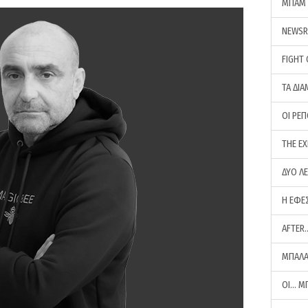
ΜΠΑΜ 
NEWS
FIGHT
ΤΑ ΔΙΑ
ΟΙ ΡΕ
THE E
ΔΥΟ Λ
Η ΕΦΕ
AFTER
ΜΠΑΛΑ
ΟΙ… Μ