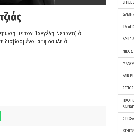
ΕΠΙΘΕ
τζιάς
GAME 
ΤA «Π
έρωση με τον Βαγγέλη Νεραντζιά.
ΑΡΗΣ 
τε διαβασμένοι στη δουλειά!
ΝΙΚΟΣ
ΜΑΝΩΛ
FAIR P
ΡΕΠΟΡ
ΗΧΟΓΡ
ΧΟΝΔ
ΣΤΕΦΑ
ATHEN