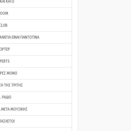
ΚΑΙ ΚΑΤΩ
ROOM
 CLUB
ΜΑΝΤΙΑ ΕΙΝΑΙ ΠΑΝΤΟΤΙΝΑ
ΠΟΡΤΕΡ
XPERTS
ΕΡΕΣ ΜΟΝΟ
ΣΗ ΤΗΣ ΤΡΙΤΗΣ
… ΡΑΔΙΟ
 ΜΕΤΑ ΜΟΥΣΙΚΗΣ
ΠΑΣΧΕΤΟΙ