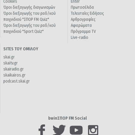
Cookies
Enter
Όροι διεξαγωγής διαγωνισμών
Πρωτοσέλιδα
Όροι διεξαγωγής του ραδ/κού
Τελευταίες Ειδήσεις
παιχνιδιού "ΣΠΟΡ FM Quiz"
Αρθρογραφίες
Όροι διεξαγωγής του ραδ/κού
Αφιερώματα
παιχνιδιού "Sport Quiz"
Πρόγραμμα TV
Live-radio
SITES ΤΟΥ ΟΜΙΛΟΥ
skai.gr
skaitv.gr
skairadio.gr
skaikairos.gr
podcast.skai.gr
bwinΣΠΟΡ FM Social