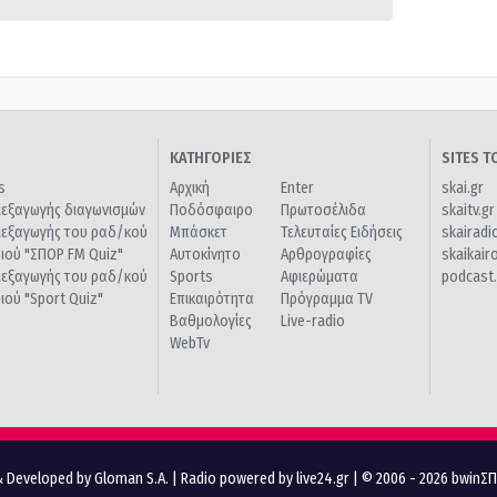
ΚΑΤΗΓΟΡΙΕΣ
SITES 
s
Αρχική
Enter
skai.gr
ιεξαγωγής διαγωνισμών
Ποδόσφαιρο
Πρωτοσέλιδα
skaitv.gr
ιεξαγωγής του ραδ/κού
Μπάσκετ
Τελευταίες Ειδήσεις
skairadi
διού "ΣΠΟΡ FM Quiz"
Αυτοκίνητο
Αρθρογραφίες
skaikair
ιεξαγωγής του ραδ/κού
Sports
Αφιερώματα
podcast.
διού "Sport Quiz"
Επικαιρότητα
Πρόγραμμα TV
Βαθμολογίες
Live-radio
WebTv
 Developed by Gloman S.A.
|
Radio powered by live24.gr
| © 2006 - 2026 bwinΣ