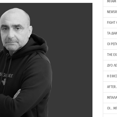
ΜΠΑΜ 
NEWS
FIGHT
ΤΑ ΔΙΑ
ΟΙ ΡΕ
THE E
ΔΥΟ Λ
Η ΕΦΕ
AFTER
ΜΠΑΛΑ
ΟΙ… Μ