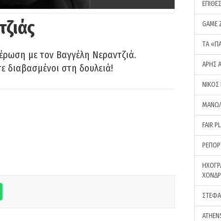
ΕΠΙΘΕ
τζιάς
GAME 
ΤA «Π
έρωση με τον Βαγγέλη Νεραντζιά.
ΑΡΗΣ 
τε διαβασμένοι στη δουλειά!
ΝΙΚΟΣ
ΜΑΝΩΛ
FAIR P
ΡΕΠΟΡ
ΗΧΟΓΡ
ΧΟΝΔ
ΣΤΕΦΑ
ATHEN