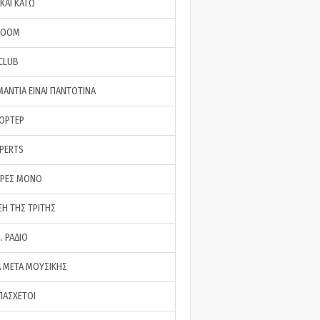
ΚΑΙ ΚΑΤΩ
ROOM
 CLUB
ΜΑΝΤΙΑ ΕΙΝΑΙ ΠΑΝΤΟΤΙΝΑ
ΠΟΡΤΕΡ
XPERTS
ΕΡΕΣ ΜΟΝΟ
ΣΗ ΤΗΣ ΤΡΙΤΗΣ
… ΡΑΔΙΟ
 ΜΕΤΑ ΜΟΥΣΙΚΗΣ
ΠΑΣΧΕΤΟΙ