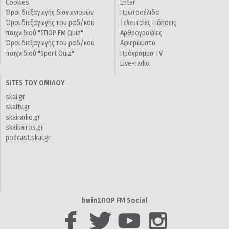
Cookies
Enter
Όροι διεξαγωγής διαγωνισμών
Πρωτοσέλιδα
Όροι διεξαγωγής του ραδ/κού
Τελευταίες Ειδήσεις
παιχνιδιού "ΣΠΟΡ FM Quiz"
Αρθρογραφίες
Όροι διεξαγωγής του ραδ/κού
Αφιερώματα
παιχνιδιού "Sport Quiz"
Πρόγραμμα TV
Live-radio
SITES ΤΟΥ ΟΜΙΛΟΥ
skai.gr
skaitv.gr
skairadio.gr
skaikairos.gr
podcast.skai.gr
bwinΣΠΟΡ FM Social