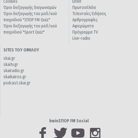
Cookies
Enter
Όροι διεξαγωγής διαγωνισμών
Πρωτοσέλιδα
Όροι διεξαγωγής του ραδ/κού
Τελευταίες Ειδήσεις
παιχνιδιού "ΣΠΟΡ FM Quiz"
Αρθρογραφίες
Όροι διεξαγωγής του ραδ/κού
Αφιερώματα
παιχνιδιού "Sport Quiz"
Πρόγραμμα TV
Live-radio
SITES ΤΟΥ ΟΜΙΛΟΥ
skai.gr
skaitv.gr
skairadio.gr
skaikairos.gr
podcast.skai.gr
bwinΣΠΟΡ FM Social