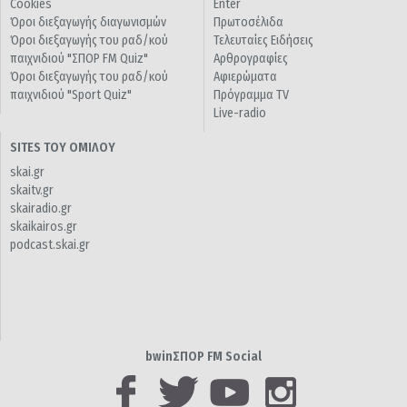
Cookies
Enter
Όροι διεξαγωγής διαγωνισμών
Πρωτοσέλιδα
Όροι διεξαγωγής του ραδ/κού
Τελευταίες Ειδήσεις
παιχνιδιού "ΣΠΟΡ FM Quiz"
Αρθρογραφίες
Όροι διεξαγωγής του ραδ/κού
Αφιερώματα
παιχνιδιού "Sport Quiz"
Πρόγραμμα TV
Live-radio
SITES ΤΟΥ ΟΜΙΛΟΥ
skai.gr
skaitv.gr
skairadio.gr
skaikairos.gr
podcast.skai.gr
bwinΣΠΟΡ FM Social