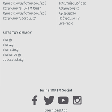
Όροι διεξαγωγής του ραδ/κού
Τελευταίες Ειδήσεις
παιχνιδιού "ΣΠΟΡ FM Quiz"
Αρθρογραφίες
Όροι διεξαγωγής του ραδ/κού
Αφιερώματα
παιχνιδιού "Sport Quiz"
Πρόγραμμα TV
Live-radio
SITES ΤΟΥ ΟΜΙΛΟΥ
skai.gr
skaitv.gr
skairadio.gr
skaikairos.gr
podcast.skai.gr
bwinΣΠΟΡ FM Social
Download App