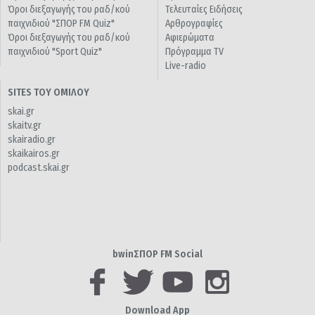
Όροι διεξαγωγής του ραδ/κού
Τελευταίες Ειδήσεις
παιχνιδιού "ΣΠΟΡ FM Quiz"
Αρθρογραφίες
Όροι διεξαγωγής του ραδ/κού
Αφιερώματα
παιχνιδιού "Sport Quiz"
Πρόγραμμα TV
Live-radio
SITES ΤΟΥ ΟΜΙΛΟΥ
skai.gr
skaitv.gr
skairadio.gr
skaikairos.gr
podcast.skai.gr
bwinΣΠΟΡ FM Social
Download App