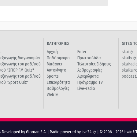
ΚΑΤΗΓΟΡΙΕΣ
SITES 
s
Αρχική
Enter
skai.gr
ιεξαγωγής διαγωνισμών
Ποδόσφαιρο
Πρωτοσέλιδα
skaitv.gr
ιεξαγωγής του ραδ/κού
Μπάσκετ
Τελευταίες Ειδήσεις
skairadi
διού "ΣΠΟΡ FM Quiz"
Αυτοκίνητο
Αρθρογραφίες
skaikair
ιεξαγωγής του ραδ/κού
Sports
Αφιερώματα
podcast.
διού "Sport Quiz"
Επικαιρότητα
Πρόγραμμα TV
Βαθμολογίες
Live-radio
WebTv
 Developed by Gloman S.A.
|
Radio powered by live24.gr
| © 2006 - 2026 bwinΣ