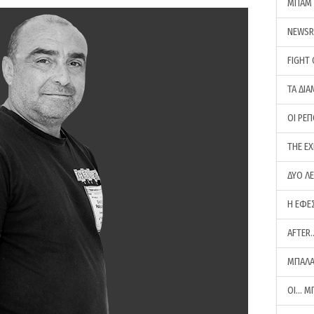
ΜΠΑΜ 
NEWS
FIGHT
ΤΑ ΔΙΑ
ΟΙ ΡΕ
THE E
ΔΥΟ Λ
Η ΕΦΕ
AFTER
ΜΠΑΛΑ
ΟΙ… Μ