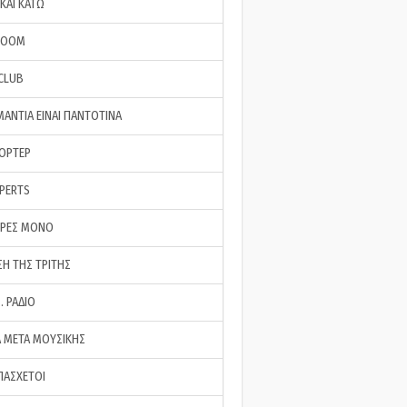
ΚΑΙ ΚΑΤΩ
ROOM
 CLUB
ΜΑΝΤΙΑ ΕΙΝΑΙ ΠΑΝΤΟΤΙΝΑ
ΠΟΡΤΕΡ
XPERTS
ΕΡΕΣ ΜΟΝΟ
ΣΗ ΤΗΣ ΤΡΙΤΗΣ
… ΡΑΔΙΟ
 ΜΕΤΑ ΜΟΥΣΙΚΗΣ
ΠΑΣΧΕΤΟΙ