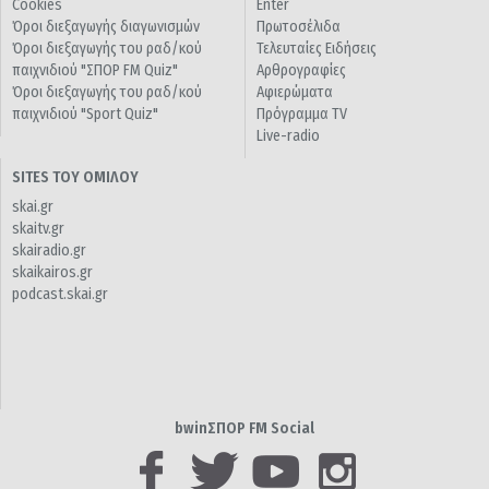
Cookies
Enter
Όροι διεξαγωγής διαγωνισμών
Πρωτοσέλιδα
Όροι διεξαγωγής του ραδ/κού
Τελευταίες Ειδήσεις
παιχνιδιού "ΣΠΟΡ FM Quiz"
Αρθρογραφίες
Όροι διεξαγωγής του ραδ/κού
Αφιερώματα
παιχνιδιού "Sport Quiz"
Πρόγραμμα TV
Live-radio
SITES ΤΟΥ ΟΜΙΛΟΥ
skai.gr
skaitv.gr
skairadio.gr
skaikairos.gr
podcast.skai.gr
bwinΣΠΟΡ FM Social