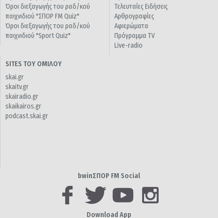
Όροι διεξαγωγής του ραδ/κού
Τελευταίες Ειδήσεις
παιχνιδιού "ΣΠΟΡ FM Quiz"
Αρθρογραφίες
Όροι διεξαγωγής του ραδ/κού
Αφιερώματα
παιχνιδιού "Sport Quiz"
Πρόγραμμα TV
Live-radio
SITES ΤΟΥ ΟΜΙΛΟΥ
skai.gr
skaitv.gr
skairadio.gr
skaikairos.gr
podcast.skai.gr
bwinΣΠΟΡ FM Social
Download App