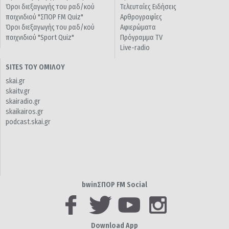
Όροι διεξαγωγής του ραδ/κού
Τελευταίες Ειδήσεις
παιχνιδιού "ΣΠΟΡ FM Quiz"
Αρθρογραφίες
Όροι διεξαγωγής του ραδ/κού
Αφιερώματα
παιχνιδιού "Sport Quiz"
Πρόγραμμα TV
Live-radio
SITES ΤΟΥ ΟΜΙΛΟΥ
skai.gr
skaitv.gr
skairadio.gr
skaikairos.gr
podcast.skai.gr
bwinΣΠΟΡ FM Social
Download App