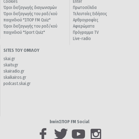
Cookies
Enter
Όροι διεξαγωγής διαγωνισμών
Πρωτοσέλιδα
Όροι διεξαγωγής του ραδ/κού
Τελευταίες Ειδήσεις
παιχνιδιού "ΣΠΟΡ FM Quiz"
Αρθρογραφίες
Όροι διεξαγωγής του ραδ/κού
Αφιερώματα
παιχνιδιού "Sport Quiz"
Πρόγραμμα TV
Live-radio
SITES ΤΟΥ ΟΜΙΛΟΥ
skai.gr
skaitv.gr
skairadio.gr
skaikairos.gr
podcast.skai.gr
bwinΣΠΟΡ FM Social