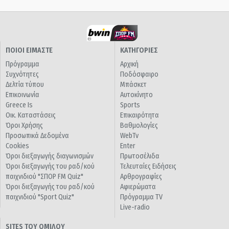
ΠΟΙΟΙ ΕΙΜΑΣΤΕ
ΚΑΤΗΓΟΡΙΕΣ
Πρόγραμμα
Αρχική
Συχνότητες
Ποδόσφαιρο
Δελτία τύπου
Μπάσκετ
Επικοινωνία
Αυτοκίνητο
Greece Is
Sports
Οικ. Καταστάσεις
Επικαιρότητα
Όροι Χρήσης
Βαθμολογίες
Προσωπικά Δεδομένα
WebTv
Cookies
Enter
Όροι διεξαγωγής διαγωνισμών
Πρωτοσέλιδα
Όροι διεξαγωγής του ραδ/κού
Τελευταίες Ειδήσεις
παιχνιδιού "ΣΠΟΡ FM Quiz"
Αρθρογραφίες
Όροι διεξαγωγής του ραδ/κού
Αφιερώματα
παιχνιδιού "Sport Quiz"
Πρόγραμμα TV
Live-radio
SITES ΤΟΥ ΟΜΙΛΟΥ