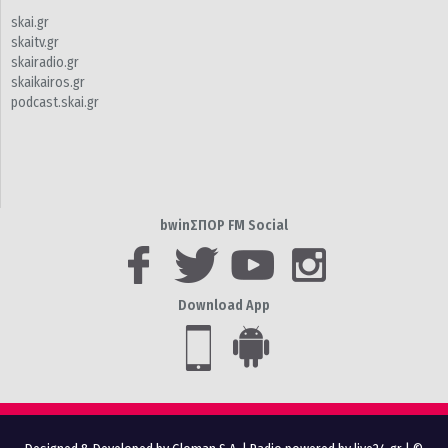
skai.gr
skaitv.gr
skairadio.gr
skaikairos.gr
podcast.skai.gr
bwinΣΠΟΡ FM Social
Download App