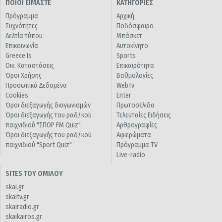
ΠΟΙΟΙ ΕΙΜΑΣΤΕ
ΚΑΤΗΓΟΡΙΕΣ
Πρόγραμμα
Αρχική
Συχνότητες
Ποδόσφαιρο
Δελτία τύπου
Μπάσκετ
Επικοινωνία
Αυτοκίνητο
Greece Is
Sports
Οικ. Καταστάσεις
Επικαιρότητα
Όροι Χρήσης
Βαθμολογίες
Προσωπικά Δεδομένα
WebTv
Cookies
Enter
Όροι διεξαγωγής διαγωνισμών
Πρωτοσέλιδα
Όροι διεξαγωγής του ραδ/κού
Τελευταίες Ειδήσεις
παιχνιδιού "ΣΠΟΡ FM Quiz"
Αρθρογραφίες
Όροι διεξαγωγής του ραδ/κού
Αφιερώματα
παιχνιδιού "Sport Quiz"
Πρόγραμμα TV
Live-radio
SITES ΤΟΥ ΟΜΙΛΟΥ
skai.gr
skaitv.gr
skairadio.gr
skaikairos.gr