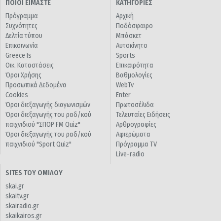
ΠΟΙΟΙ ΕΙΜΑΣΤΕ
ΚΑΤΗΓΟΡΙΕΣ
Πρόγραμμα
Αρχική
Συχνότητες
Ποδόσφαιρο
Δελτία τύπου
Μπάσκετ
Επικοινωνία
Αυτοκίνητο
Greece Is
Sports
Οικ. Καταστάσεις
Επικαιρότητα
Όροι Χρήσης
Βαθμολογίες
Προσωπικά Δεδομένα
WebTv
Cookies
Enter
Όροι διεξαγωγής διαγωνισμών
Πρωτοσέλιδα
Όροι διεξαγωγής του ραδ/κού
Τελευταίες Ειδήσεις
παιχνιδιού "ΣΠΟΡ FM Quiz"
Αρθρογραφίες
Όροι διεξαγωγής του ραδ/κού
Αφιερώματα
παιχνιδιού "Sport Quiz"
Πρόγραμμα TV
Live-radio
SITES ΤΟΥ ΟΜΙΛΟΥ
skai.gr
skaitv.gr
skairadio.gr
skaikairos.gr