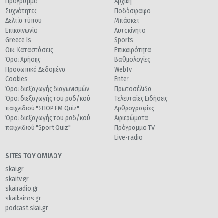
Πρόγραμμα
Αρχική
Συχνότητες
Ποδόσφαιρο
Δελτία τύπου
Μπάσκετ
Επικοινωνία
Αυτοκίνητο
Greece Is
Sports
Οικ. Καταστάσεις
Επικαιρότητα
Όροι Χρήσης
Βαθμολογίες
Προσωπικά Δεδομένα
WebTv
Cookies
Enter
Όροι διεξαγωγής διαγωνισμών
Πρωτοσέλιδα
Όροι διεξαγωγής του ραδ/κού
Τελευταίες Ειδήσεις
παιχνιδιού "ΣΠΟΡ FM Quiz"
Αρθρογραφίες
Όροι διεξαγωγής του ραδ/κού
Αφιερώματα
παιχνιδιού "Sport Quiz"
Πρόγραμμα TV
Live-radio
SITES ΤΟΥ ΟΜΙΛΟΥ
skai.gr
skaitv.gr
skairadio.gr
skaikairos.gr
podcast.skai.gr