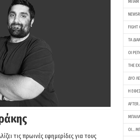
ΜΠΑΜ 
NEWS
FIGHT
ΤΑ ΔΙΑ
ΟΙ ΡΕ
THE E
ΔΥΟ Λ
Η ΕΦΕ
AFTER
ράκης
ΜΠΑΛΑ
ΟΙ… Μ
ίζει τις πρωινές εφημερίδες για τους