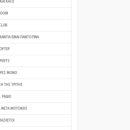
ΚΑΙ ΚΑΤΩ
ROOM
 CLUB
ΜΑΝΤΙΑ ΕΙΝΑΙ ΠΑΝΤΟΤΙΝΑ
ΠΟΡΤΕΡ
XPERTS
ΕΡΕΣ ΜΟΝΟ
ΣΗ ΤΗΣ ΤΡΙΤΗΣ
… ΡΑΔΙΟ
 ΜΕΤΑ ΜΟΥΣΙΚΗΣ
ΠΑΣΧΕΤΟΙ