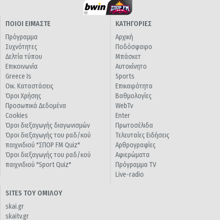
ΠΟΙΟΙ ΕΙΜΑΣΤΕ
ΚΑΤΗΓΟΡΙΕΣ
Πρόγραμμα
Αρχική
Συχνότητες
Ποδόσφαιρο
Δελτία τύπου
Μπάσκετ
Επικοινωνία
Αυτοκίνητο
Greece Is
Sports
Οικ. Καταστάσεις
Επικαιρότητα
Όροι Χρήσης
Βαθμολογίες
Προσωπικά Δεδομένα
WebTv
Cookies
Enter
Όροι διεξαγωγής διαγωνισμών
Πρωτοσέλιδα
Όροι διεξαγωγής του ραδ/κού
Τελευταίες Ειδήσεις
παιχνιδιού "ΣΠΟΡ FM Quiz"
Αρθρογραφίες
Όροι διεξαγωγής του ραδ/κού
Αφιερώματα
παιχνιδιού "Sport Quiz"
Πρόγραμμα TV
Live-radio
SITES ΤΟΥ ΟΜΙΛΟΥ
skai.gr
skaitv.gr