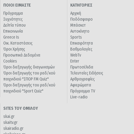
ΠΟΙΟΙ ΕΙΜΑΣΤΕ
ΚΑΤΗΓΟΡΙΕΣ
Πρόγραμμα
Αρχική
Συχνότητες
Ποδόσφαιρο
Δελτία τύπου
Μπάσκετ
Επικοινωνία
Αυτοκίνητο
Greece Is
Sports
Οικ. Καταστάσεις
Επικαιρότητα
Όροι Χρήσης
Βαθμολογίες
Προσωπικά Δεδομένα
WebTv
Cookies
Enter
Όροι διεξαγωγής διαγωνισμών
Πρωτοσέλιδα
Όροι διεξαγωγής του ραδ/κού
Τελευταίες Ειδήσεις
παιχνιδιού "ΣΠΟΡ FM Quiz"
Αρθρογραφίες
Όροι διεξαγωγής του ραδ/κού
Αφιερώματα
παιχνιδιού "Sport Quiz"
Πρόγραμμα TV
Live-radio
SITES ΤΟΥ ΟΜΙΛΟΥ
skai.gr
skaitv.gr
skairadio.gr