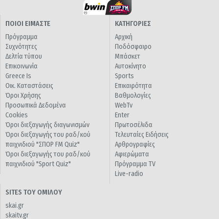
ΠΟΙΟΙ ΕΙΜΑΣΤΕ
ΚΑΤΗΓΟΡΙΕΣ
Πρόγραμμα
Αρχική
Συχνότητες
Ποδόσφαιρο
Δελτία τύπου
Μπάσκετ
Επικοινωνία
Αυτοκίνητο
Greece Is
Sports
Οικ. Καταστάσεις
Επικαιρότητα
Όροι Χρήσης
Βαθμολογίες
Προσωπικά Δεδομένα
WebTv
Cookies
Enter
Όροι διεξαγωγής διαγωνισμών
Πρωτοσέλιδα
Όροι διεξαγωγής του ραδ/κού
Τελευταίες Ειδήσεις
παιχνιδιού "ΣΠΟΡ FM Quiz"
Αρθρογραφίες
Όροι διεξαγωγής του ραδ/κού
Αφιερώματα
παιχνιδιού "Sport Quiz"
Πρόγραμμα TV
Live-radio
SITES ΤΟΥ ΟΜΙΛΟΥ
skai.gr
skaitv.gr