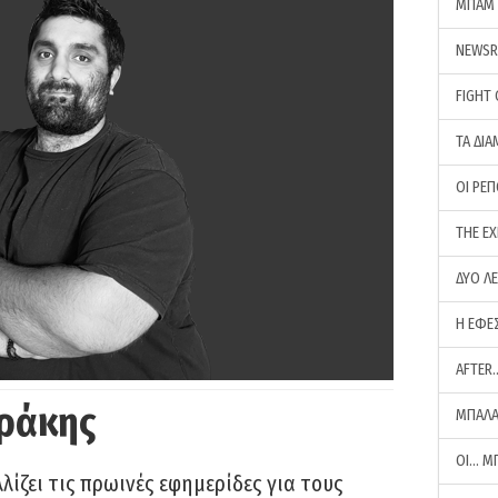
ΜΠΑΜ 
NEWS
FIGHT
ΤΑ ΔΙΑ
ΟΙ ΡΕ
THE E
ΔΥΟ Λ
Η ΕΦΕ
AFTER
ράκης
ΜΠΑΛΑ
ΟΙ… Μ
ίζει τις πρωινές εφημερίδες για τους