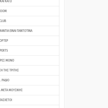
ΚΑΙ ΚΑΤΩ
ROOM
 CLUB
ΜΑΝΤΙΑ ΕΙΝΑΙ ΠΑΝΤΟΤΙΝΑ
ΠΟΡΤΕΡ
XPERTS
ΕΡΕΣ ΜΟΝΟ
ΣΗ ΤΗΣ ΤΡΙΤΗΣ
… ΡΑΔΙΟ
 ΜΕΤΑ ΜΟΥΣΙΚΗΣ
ΠΑΣΧΕΤΟΙ