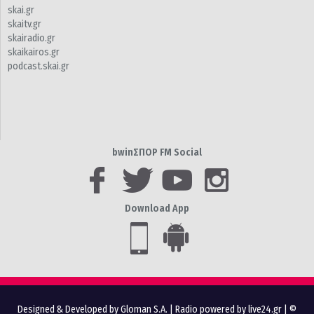
skai.gr
skaitv.gr
skairadio.gr
skaikairos.gr
podcast.skai.gr
bwinΣΠΟΡ FM Social
Download App
Designed & Developed by Gloman S.A.
|
Radio powered by live24.gr
| ©