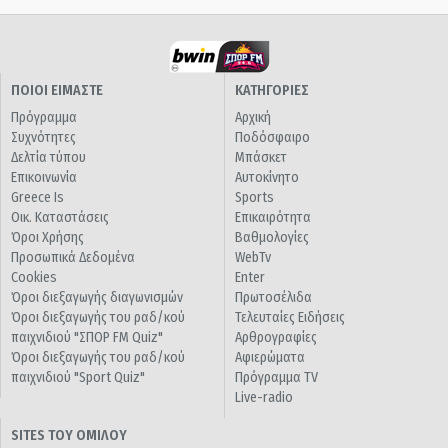
ΠΟΙΟΙ ΕΙΜΑΣΤΕ
ΚΑΤΗΓΟΡΙΕΣ
Πρόγραμμα
Αρχική
Συχνότητες
Ποδόσφαιρο
Δελτία τύπου
Μπάσκετ
Επικοινωνία
Αυτοκίνητο
Greece Is
Sports
Οικ. Καταστάσεις
Επικαιρότητα
Όροι Χρήσης
Βαθμολογίες
Προσωπικά Δεδομένα
WebTv
Cookies
Enter
Όροι διεξαγωγής διαγωνισμών
Πρωτοσέλιδα
Όροι διεξαγωγής του ραδ/κού
Τελευταίες Ειδήσεις
παιχνιδιού "ΣΠΟΡ FM Quiz"
Αρθρογραφίες
Όροι διεξαγωγής του ραδ/κού
Αφιερώματα
παιχνιδιού "Sport Quiz"
Πρόγραμμα TV
Live-radio
SITES ΤΟΥ ΟΜΙΛΟΥ