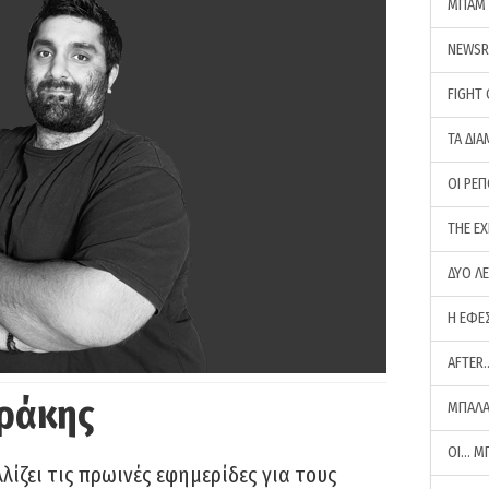
ΜΠΑΜ 
NEWS
FIGHT
ΤΑ ΔΙΑ
ΟΙ ΡΕ
THE E
ΔΥΟ Λ
Η ΕΦΕ
AFTER
ράκης
ΜΠΑΛΑ
ΟΙ… Μ
ίζει τις πρωινές εφημερίδες για τους