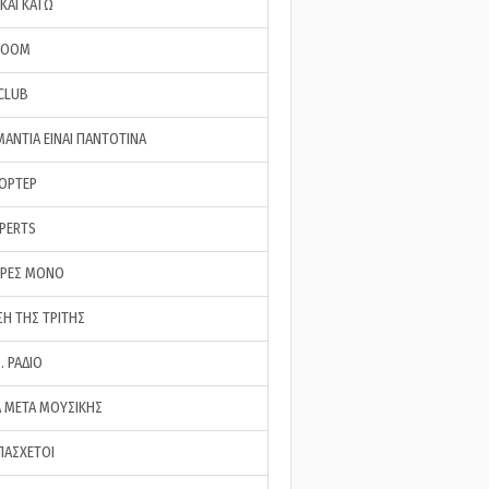
ΚΑΙ ΚΑΤΩ
ROOM
 CLUB
ΜΑΝΤΙΑ ΕΙΝΑΙ ΠΑΝΤΟΤΙΝΑ
ΠΟΡΤΕΡ
XPERTS
ΕΡΕΣ ΜΟΝΟ
ΣΗ ΤΗΣ ΤΡΙΤΗΣ
… ΡΑΔΙΟ
 ΜΕΤΑ ΜΟΥΣΙΚΗΣ
ΠΑΣΧΕΤΟΙ