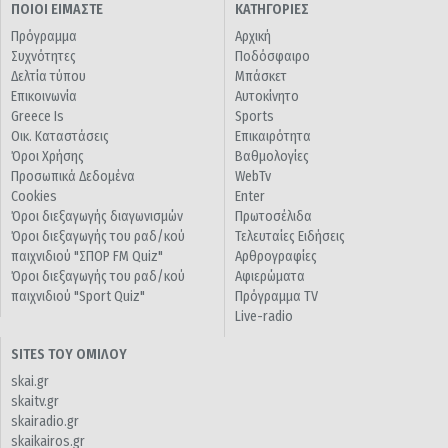
ΠΟΙΟΙ ΕΙΜΑΣΤΕ
ΚΑΤΗΓΟΡΙΕΣ
Πρόγραμμα
Αρχική
Συχνότητες
Ποδόσφαιρο
Δελτία τύπου
Μπάσκετ
Επικοινωνία
Αυτοκίνητο
Greece Is
Sports
Οικ. Καταστάσεις
Επικαιρότητα
Όροι Χρήσης
Βαθμολογίες
Προσωπικά Δεδομένα
WebTv
Cookies
Enter
Όροι διεξαγωγής διαγωνισμών
Πρωτοσέλιδα
Όροι διεξαγωγής του ραδ/κού
Τελευταίες Ειδήσεις
παιχνιδιού "ΣΠΟΡ FM Quiz"
Αρθρογραφίες
Όροι διεξαγωγής του ραδ/κού
Αφιερώματα
παιχνιδιού "Sport Quiz"
Πρόγραμμα TV
Live-radio
SITES ΤΟΥ ΟΜΙΛΟΥ
skai.gr
skaitv.gr
skairadio.gr
skaikairos.gr