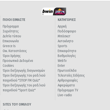
ΠΟΙΟΙ ΕΙΜΑΣΤΕ
ΚΑΤΗΓΟΡΙΕΣ
Πρόγραμμα
Αρχική
Συχνότητες
Ποδόσφαιρο
Δελτία τύπου
Μπάσκετ
Επικοινωνία
Αυτοκίνητο
Greece Is
Sports
Οικ. Καταστάσεις
Επικαιρότητα
Όροι Χρήσης
Βαθμολογίες
Προσωπικά Δεδομένα
WebTv
Cookies
Enter
Όροι διεξαγωγής διαγωνισμών
Πρωτοσέλιδα
Όροι διεξαγωγής του ραδ/κού
Τελευταίες Ειδήσεις
παιχνιδιού "ΣΠΟΡ FM Quiz"
Αρθρογραφίες
Όροι διεξαγωγής του ραδ/κού
Αφιερώματα
παιχνιδιού "Sport Quiz"
Πρόγραμμα TV
Live-radio
SITES ΤΟΥ ΟΜΙΛΟΥ