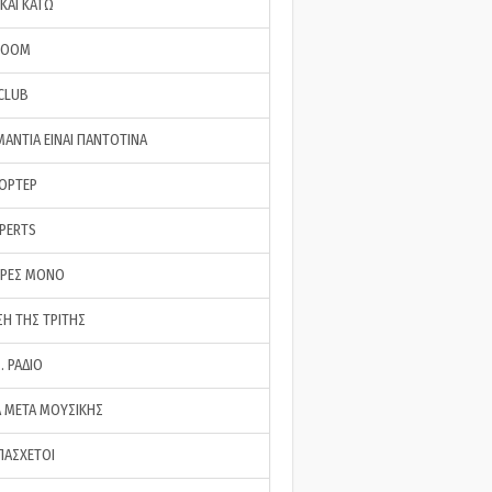
ΚΑΙ ΚΑΤΩ
ROOM
 CLUB
ΜΑΝΤΙΑ ΕΙΝΑΙ ΠΑΝΤΟΤΙΝΑ
ΠΟΡΤΕΡ
XPERTS
ΕΡΕΣ ΜΟΝΟ
ΣΗ ΤΗΣ ΤΡΙΤΗΣ
… ΡΑΔΙΟ
 ΜΕΤΑ ΜΟΥΣΙΚΗΣ
ΠΑΣΧΕΤΟΙ