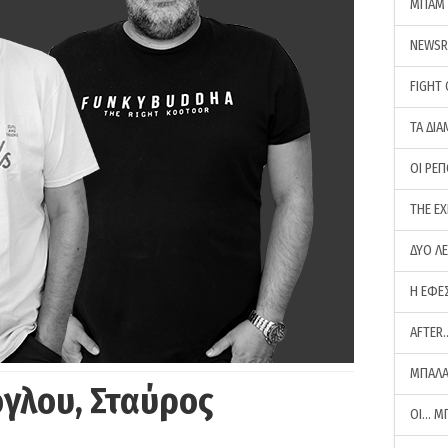
ΜΠΑΜ 
NEWS
FIGHT
ΤΑ ΔΙΑ
ΟΙ ΡΕ
THE E
ΔΥΟ Λ
Η ΕΦΕ
AFTER
ΜΠΑΛΑ
γλου, Σταύρος
ΟΙ… Μ