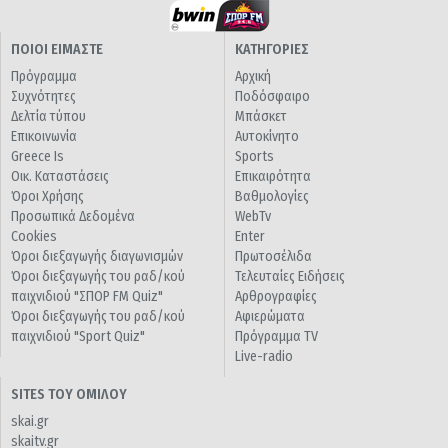
ΠΟΙΟΙ ΕΙΜΑΣΤΕ
ΚΑΤΗΓΟΡΙΕΣ
Πρόγραμμα
Αρχική
Συχνότητες
Ποδόσφαιρο
Δελτία τύπου
Μπάσκετ
Επικοινωνία
Αυτοκίνητο
Greece Is
Sports
Οικ. Καταστάσεις
Επικαιρότητα
Όροι Χρήσης
Βαθμολογίες
Προσωπικά Δεδομένα
WebTv
Cookies
Enter
Όροι διεξαγωγής διαγωνισμών
Πρωτοσέλιδα
Όροι διεξαγωγής του ραδ/κού
Τελευταίες Ειδήσεις
παιχνιδιού "ΣΠΟΡ FM Quiz"
Αρθρογραφίες
Όροι διεξαγωγής του ραδ/κού
Αφιερώματα
παιχνιδιού "Sport Quiz"
Πρόγραμμα TV
Live-radio
SITES ΤΟΥ ΟΜΙΛΟΥ
skai.gr
skaitv.gr