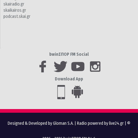
skairadio.gr
skaikairos.gr
podcast.skai.gr
bwinΣΠΟΡ FM Social
Download App
Designed & Developed by Gloman S.A.
|
Radio powered by live24.gr
| ©