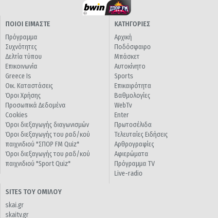
ΠΟΙΟΙ ΕΙΜΑΣΤΕ
ΚΑΤΗΓΟΡΙΕΣ
Πρόγραμμα
Αρχική
Συχνότητες
Ποδόσφαιρο
Δελτία τύπου
Μπάσκετ
Επικοινωνία
Αυτοκίνητο
Greece Is
Sports
Οικ. Καταστάσεις
Επικαιρότητα
Όροι Χρήσης
Βαθμολογίες
Προσωπικά Δεδομένα
WebTv
Cookies
Enter
Όροι διεξαγωγής διαγωνισμών
Πρωτοσέλιδα
Όροι διεξαγωγής του ραδ/κού
Τελευταίες Ειδήσεις
παιχνιδιού "ΣΠΟΡ FM Quiz"
Αρθρογραφίες
Όροι διεξαγωγής του ραδ/κού
Αφιερώματα
παιχνιδιού "Sport Quiz"
Πρόγραμμα TV
Live-radio
SITES ΤΟΥ ΟΜΙΛΟΥ
skai.gr
skaitv.gr