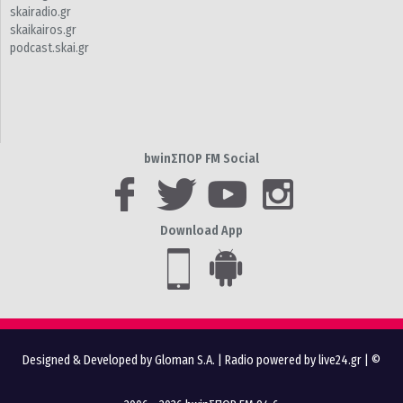
skairadio.gr
skaikairos.gr
podcast.skai.gr
bwinΣΠΟΡ FM Social
Download App
Designed & Developed by Gloman S.A.
|
Radio powered by live24.gr
| ©