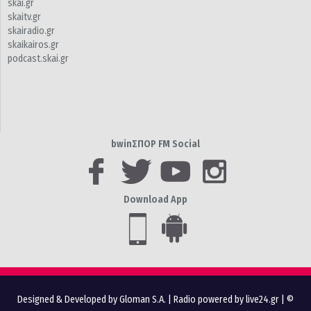
skai.gr
skaitv.gr
skairadio.gr
skaikairos.gr
podcast.skai.gr
bwinΣΠΟΡ FM Social
Download App
Designed & Developed by Gloman S.A.
|
Radio powered by live24.gr
| ©