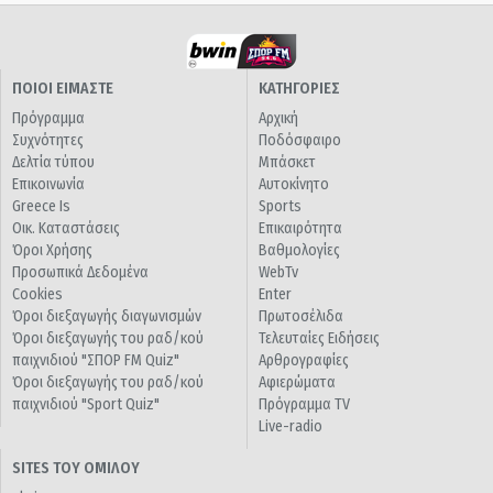
ΠΟΙΟΙ ΕΙΜΑΣΤΕ
ΚΑΤΗΓΟΡΙΕΣ
Πρόγραμμα
Αρχική
Συχνότητες
Ποδόσφαιρο
Δελτία τύπου
Μπάσκετ
Επικοινωνία
Αυτοκίνητο
Greece Is
Sports
Οικ. Καταστάσεις
Επικαιρότητα
Όροι Χρήσης
Βαθμολογίες
Προσωπικά Δεδομένα
WebTv
Cookies
Enter
Όροι διεξαγωγής διαγωνισμών
Πρωτοσέλιδα
Όροι διεξαγωγής του ραδ/κού
Τελευταίες Ειδήσεις
παιχνιδιού "ΣΠΟΡ FM Quiz"
Αρθρογραφίες
Όροι διεξαγωγής του ραδ/κού
Αφιερώματα
παιχνιδιού "Sport Quiz"
Πρόγραμμα TV
Live-radio
SITES ΤΟΥ ΟΜΙΛΟΥ