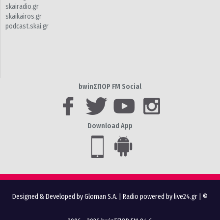
skairadio.gr
skaikairos.gr
podcast.skai.gr
bwinΣΠΟΡ FM Social
Download App
Designed & Developed by Gloman S.A.
|
Radio powered by live24.gr
| ©