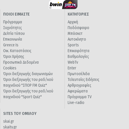
ΠΟΙΟΙ ΕΙΜΑΣΤΕ
ΚΑΤΗΓΟΡΙΕΣ
Πρόγραμμα
Αρχική
Συχνότητες
Ποδόσφαιρο
Δελτία τύπου
Μπάσκετ
Επικοινωνία
Αυτοκίνητο
Greece Is
Sports
Οικ. Καταστάσεις
Επικαιρότητα
Όροι Χρήσης
Βαθμολογίες
Προσωπικά Δεδομένα
WebTv
Cookies
Enter
Όροι διεξαγωγής διαγωνισμών
Πρωτοσέλιδα
Όροι διεξαγωγής του ραδ/κού
Τελευταίες Ειδήσεις
παιχνιδιού "ΣΠΟΡ FM Quiz"
Αρθρογραφίες
Όροι διεξαγωγής του ραδ/κού
Αφιερώματα
παιχνιδιού "Sport Quiz"
Πρόγραμμα TV
Live-radio
SITES ΤΟΥ ΟΜΙΛΟΥ
skai.gr
skaitv.gr